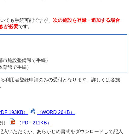
おいても手続可能ですが、
次の施設を登録・追加する場合
きが必要
です。
（都市施設整備課で手続）
民体育館で手続）
よる利用者登録申請のみの受付となります。詳しくは各施
。
DF 193KB）
（WORD 26KB）
例）
（PDF 211KB）
記入いただくか、あらかじめ書式をダウンロードして記入