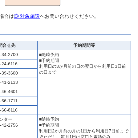
場合は
③ 対象施設
へお問い合わせください。
問合せ先
予約期間等
-34-2700
■随時予約
■予約期間
-24-6116
利用日の3か月前の日の翌日から利用日3日前
の日まで
-39-3600
-41-2133
-46-4601
-66-1711
-66-8116
ンター
■随時予約
-42-2756
■予約期間
利用日2か月前の月の1日から利用日7日前まで
※ただし、毎月1日は窓口と電話のみ。