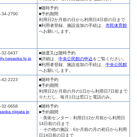
■随時予約
-34-2700
■予約期間
利用日2か月前の日から利用日4日前の日まで
■利用者登録、施設追加の手続は、
市民体育館
へお願いします。
-32-0437
■抽選又は随時予約
ty.nagaoka.lg.jp
■詳細は、
中央公民館の申込
をご覧ください。
■利用者登録、施設追加の手続は、
中央公民館
へお願いします。
-42-2223
■随時予約
■予約期間
利用日2か月前の月の1日から利用日7日前まで
※ただし、毎月1日は窓口と電話のみ。
-32-0658
■随時予約
gaoka.niigata.jp
■予約期間
・美術センター：利用日12か月前から利用日
14日前の日まで
・その他の施設：6か月前の月の初日から利用
日14日前の日まで