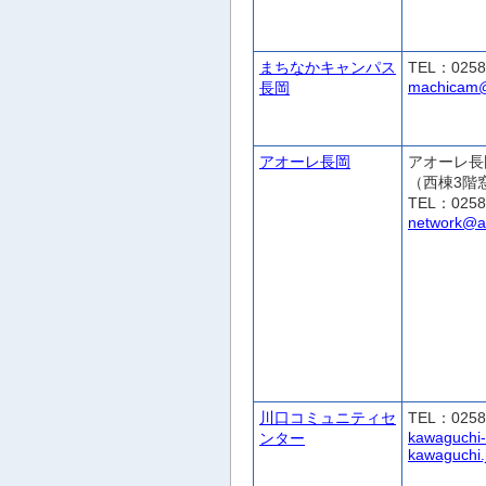
まちなかキャンパス
TEL：0258
machicam@c
長岡
アオーレ長岡
アオーレ長
（西棟3階
TEL：0258
network@ao
川口コミュニティセ
TEL：0258
kawaguchi
ンター
kawaguchi.