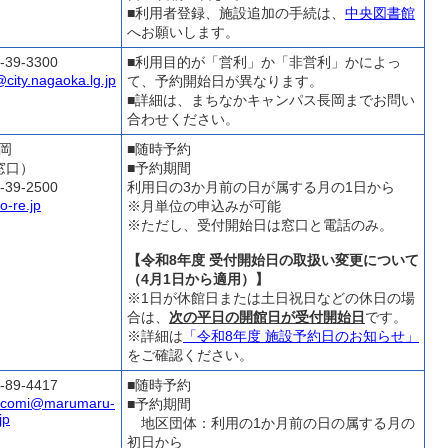
■利用者登録、施設追加の手続は、
中央図書館
へお願いします。
-39-3300
■利用目的が「営利」か「非営利」かによっ
ity.nagaoka.lg.jp
て、予約開始日が異なります。
■詳細は、まちなかキャンパス長岡までお問い
合わせください。
岡
■随時予約
窓口）
■予約期間
-39-2500
利用日の3か月前の日が属する月の1日から
-re.jp
※月単位の申込みが可能
※ただし、受付開始日は窓口と電話のみ。
【令和8年度 受付開始日の取扱い変更について
（4月1日から適用）】
※1日が休館日または土日祝日などの休日の場
合は、
次の平日の開館日が受付開始日
です。
※詳細は
「令和8年度 施設予約日のお知らせ」
をご確認ください。
-89-4417
■随時予約
-comi@marumaru-
■予約期間
jp
地区団体：利用の1か月前の日の属する月の
初日から