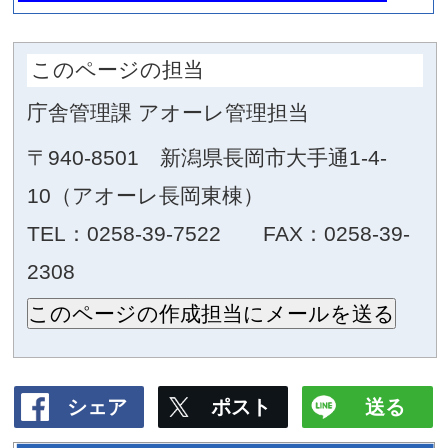
ナカドマ施設諸元
面 積
2
約2,250m
床仕上げ
土間調舗装（一部杉材貼り） 1
可