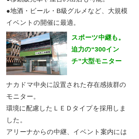
ナカドマ（屋根付き広場）
●全天候型の施設。
●気軽に集い、自由
な発想で使い方が
無限に広がる空
間。
●300インチの大型ビジョン