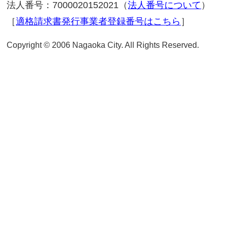
総合案内
よくある質問(Q&A)
イベ
公共施設ガイド
庁舎案内
担当部署一覧
申請・届出書式
このページに関するアンケ
質問：このページの情報は役に立ちまし
役に立った
役に立たなかった
ない
質問：このページは見つけやすかったで