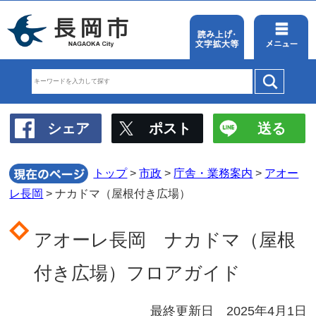
シェア
ポスト
トップ
>
市政
>
庁舎・業
レ長岡
> ナカドマ（屋根付き広場）