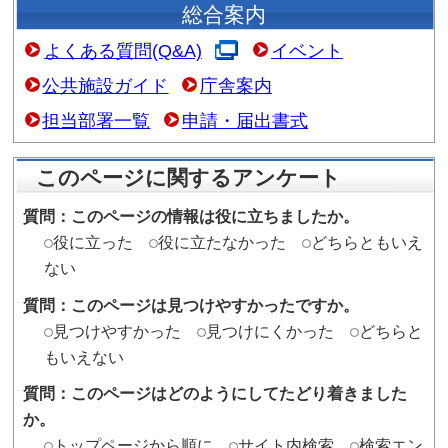
天井高
5.8m～16m
設 備
キャットウォーク（一部）、
（35ヵ所）、音響設備（一式
（4ヵ所）、集水桝（7ヵ所）
（2ヵ所）、プロパンガス（4ヵ
CATV・LAN設備取出口あり