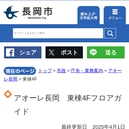
シェア
ポスト
トップ
>
市政
>
庁舎・業
レ長岡
> 東棟4F