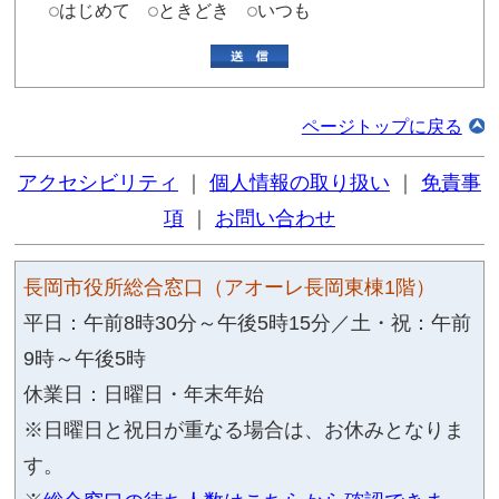
総合案内
よくある質問(Q&A)
イベ
公共施設ガイド
庁舎案内
担当部署一覧
申請・届出書式
このページに関するアンケ
質問：このページの情報は役に立ちまし
役に立った
役に立たなかった
ない
質問：このページは見つけやすかったで