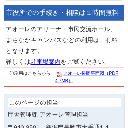
市役所での手続き・相談は